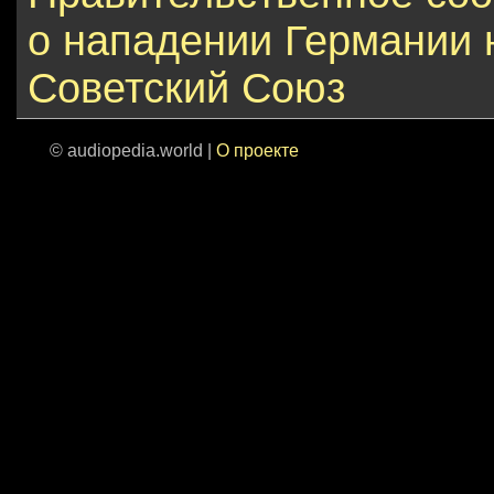
о нападении Германии 
Советский Союз
© audiopedia.world |
О проекте