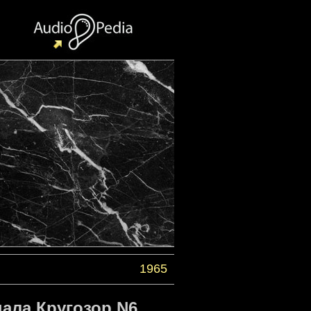
1965
ала Кругозор N6