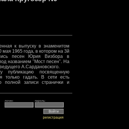
ленная к выпуску в знаменитом
0 мая 1965 года, в котором на 3й
пись песен Юрия Визбора в
под названием "Мост песен". На
 ведущего А.Сардановского.
ту публикацию посвященную
 только гадать. В сети есть
о полной записи странички и
логин:
пароль:
регистрация