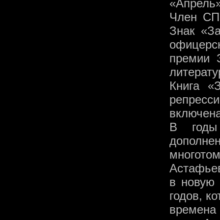
«Апрель»
Член СП 
Знак «За
офицерс
премии 
литерату
Книга «
репресс
включена
В годы
дополне
многотом
Астафьев
в новую 
годов, к
времена