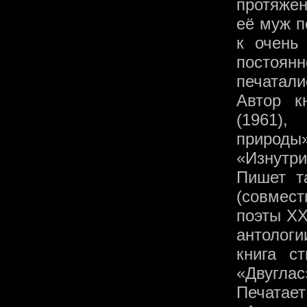
протяжен
её муж п
к очень
постоя
печатали
Автор к
(1961),
природы»
«Изнутри
Пишет т
(совмест
поэты ХХ
антологи
книга с
«Двуглас
Печатае