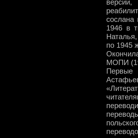
версии,
реабилит
сослана 
1946 в 
Наталья,
по 1945 
Окончил
МОПИ (19
Первые 
Астафье
«Литера
читател
перевод
перевод
польско
перевод