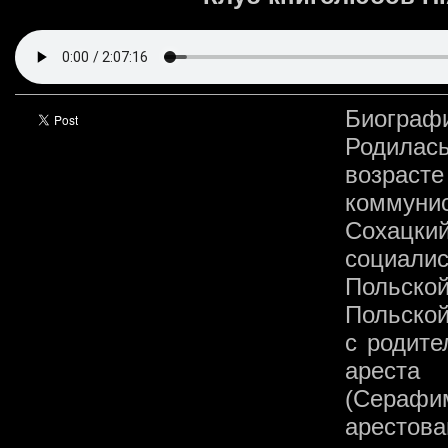
Биограф
Родилас
возраст
коммун
Сохацкий
социали
Польской
Польской
с родите
ареста
(Серафи
арестов