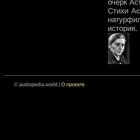
очерк Ас
Стихи Ас
натурфи
история.
© audiopedia.world |
О проекте