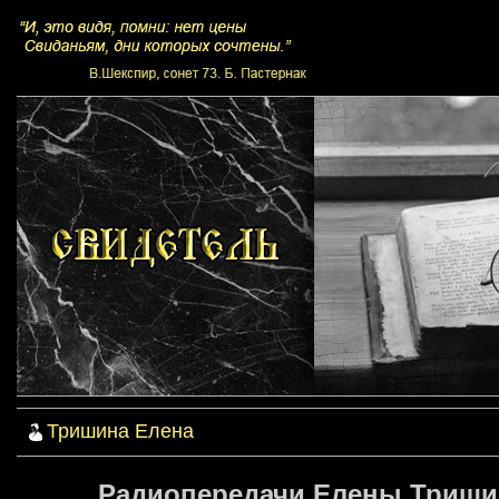
Тришина Елена
Радиопередачи Елены Тришин