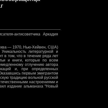
г
исателя-антисоветчика Аркадия
ва — 1970, Нью-Хейвен, США)
. Уникальность литературной и
 в том, что в течение ряда лет
атьи и книги, которые по всем
немедленному отлучению автора
каций и, при определенных
 Оказавшись первым эмигрантом
овскую традицию вольной русской
 отечественными настроениями и
овил издание альманаха “Новый