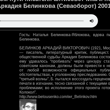
Аркадия Белинкова (Севаоборот) 2001
Гость: Наталья Белинкова-Яблокова, вдова п
Белинкова.
БЕЛИНКОВ АРКАДИЙ ВИКТОРОВИЧ (1921, Моск
— писатель, литературный критик, публицист
общественной судьбы Аркадия Белинкова состоит
ему удавалось “пробивать” через цензуру ст
советским канонам, должны были привести к 
от любой возможности официальных публи
обстоятельствах, к уголовному преследованию.
“третьей волны”, Б. пытался воссоздать герцен
печати в изгнании, тесно связанной с текущими
проблемами; во исполнение этого проекта гот
Колокол”.
http://www.belousenko.com/wr_Belinkov.htm