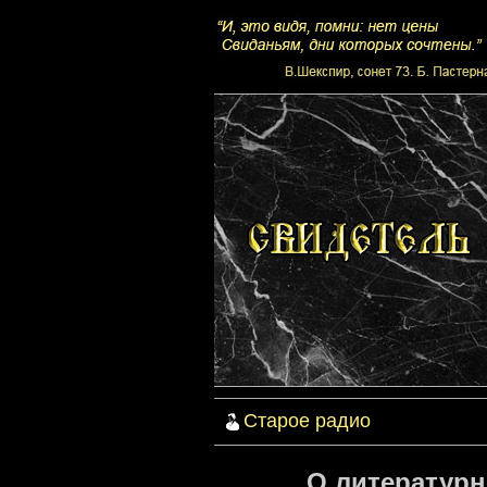
Старое радио
О литературн