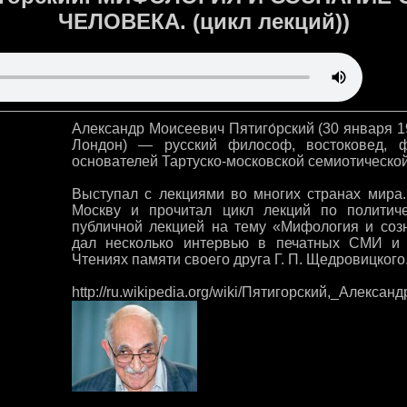
ЧЕЛОВЕКА. (цикл лекций))
Александр Моисеевич Пятиго́рский (30 января 1
Лондон) — русский философ, востоковед, ф
основателей Тартуско-московской семиотическо
Выступал с лекциями во многих странах мира
Москву и прочитал цикл лекций по политич
публичной лекцией на тему «Мифология и соз
дал несколько интервью в печатных СМИ и 
Чтениях памяти своего друга Г. П. Щедровицкого
http://ru.wikipedia.org/wiki/Пятигорский,_Алекса