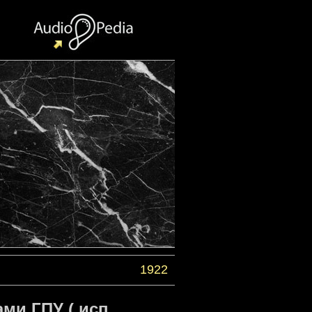
1922
ми ГПУ ( исп.