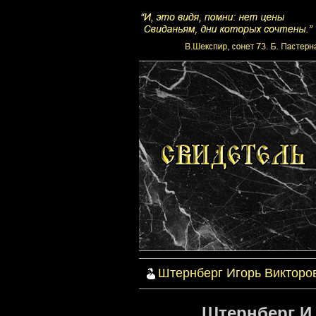
Штернберг Игорь Викторо
Штернберг И 