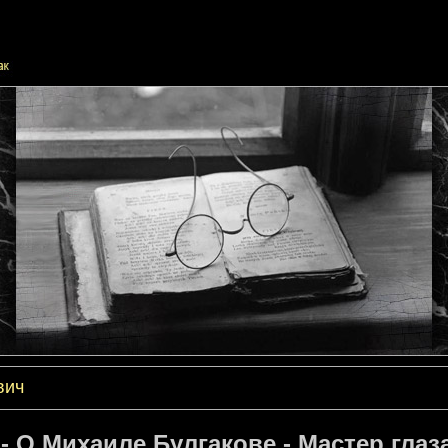
вич
- О Михаиле Булгакове - Мастер глаза