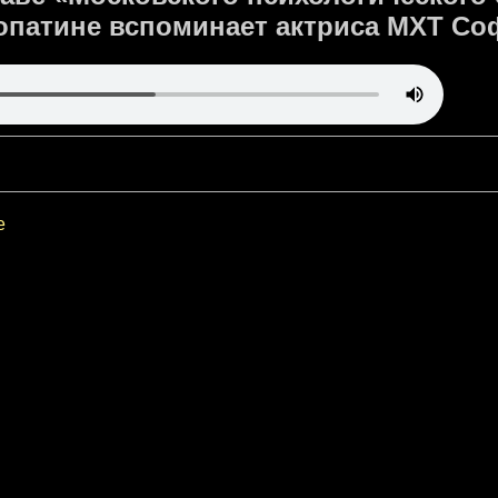
патине вспоминает актриса МХТ Со
е