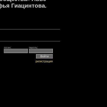
фья Гиацинтова.
логин:
пароль:
регистрация