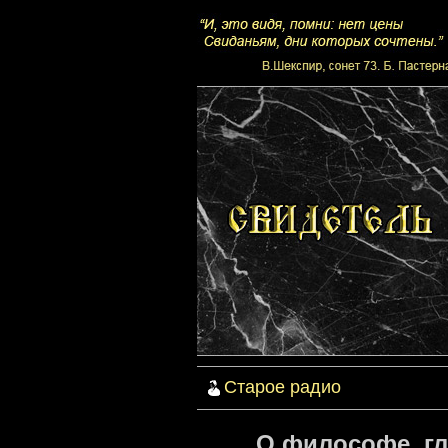
Старое радио
О философе, гл