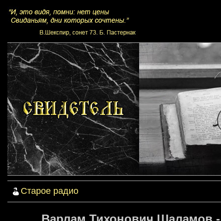
Старое радио
Варлам Тихонович Шаламов - 