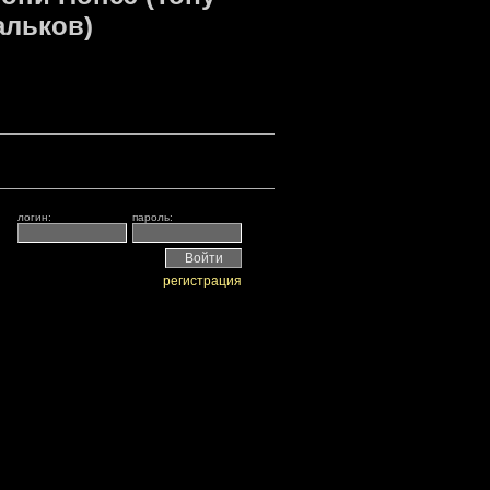
альков)
логин:
пароль:
регистрация