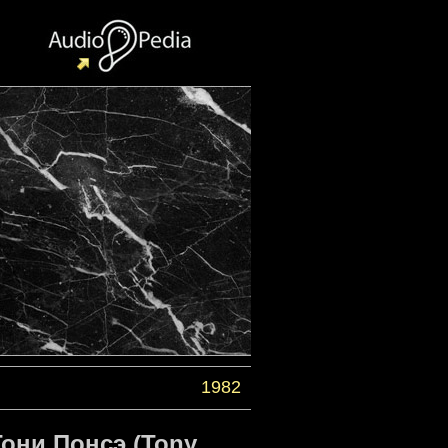
1982
они Понсэ (Tony