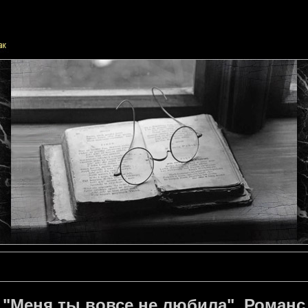
"Меня ты вовсе не любила". Романс