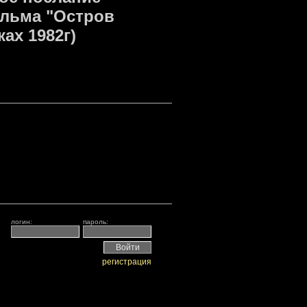
ильма "Остров
ах 1982г)
логин:
пароль:
регистрация