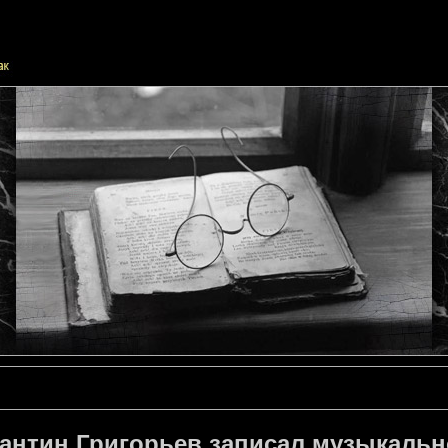
тантин Григорьев записал музыкальн