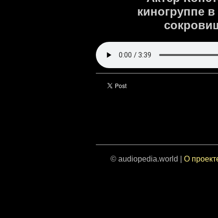
киногруппе в
сокровищ
© audiopedia.world |
О проект