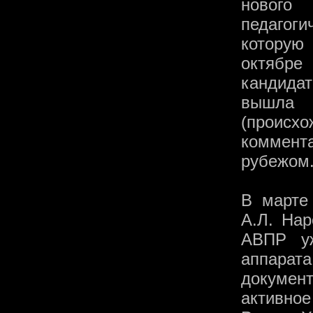
нового 
педагоги
которую
октябр
кандида
вышла 
(происх
коммент
рубежом
В марте
А.Л. Нар
АВПР уж
аппарат
докуме
активно