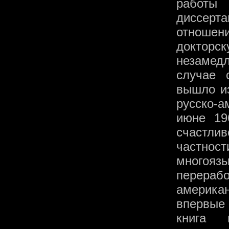
работы
диссерт
отношен
докторс
незамедл
случае 
вышло из
русско-
июне 19
счастлив
частнос
многояз
перера
американ
впервые
книга 