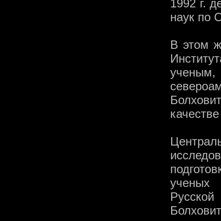
1992 г. 
наук по 
В этом ж
Институ
учены
североа
Болхови
качестве
Централ
исследов
подгото
ученых 
Русской
Болхови