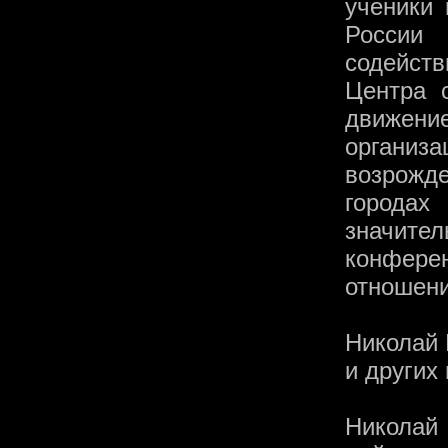
ученики 
России
содейст
Центра 
движен
организ
возрожд
городах
значите
конфере
отношени
Николай 
и других 
Никола