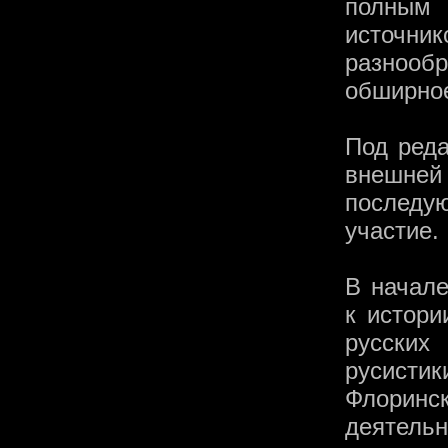
полным
источни
разнооб
обширное
Под реда
внешней
послед
участие.
В начале
к истори
русских
русистик
Флоринс
деятельн