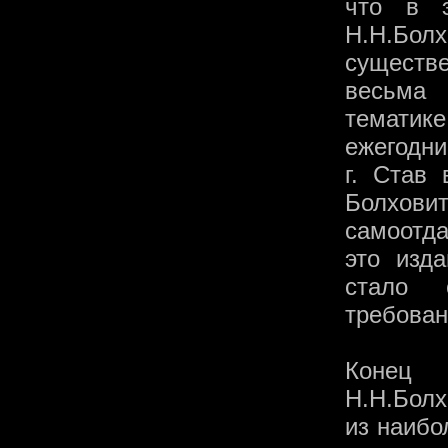
что в э
Н.Н.Болх
существ
весьма
темати
ежегодни
г. Став 
Болхов
самоотда
это изд
стало 
требован
Конец
Н.Н.Бол
из наибо