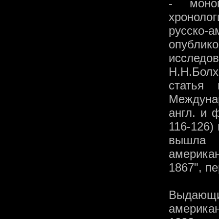
- моно
хронолог
русско
опублик
исследо
Н.Н.Бол
статья
Междуна
англ. и ф
116-126) 
вышла м
америка
1867", п
Выдающ
американ