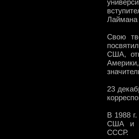
универс
вступит
Лаймана
Свою тв
посвятил
США, от
Америки
значител
23 декаб
корреспо
В 1988 г
США и К
СССР.