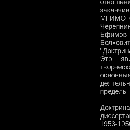
отнош
заканчив
МГИМО б
Черепни
Ефимо
Болхови
"Доктрин
Это яв
творчес
основн
деятель
пределы X
Доктрин
диссерт
1953-19