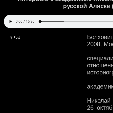
русской Аляске 
Болхови
2008, Мос
специал
отношени
историог
академик
Николай 
26 октяб