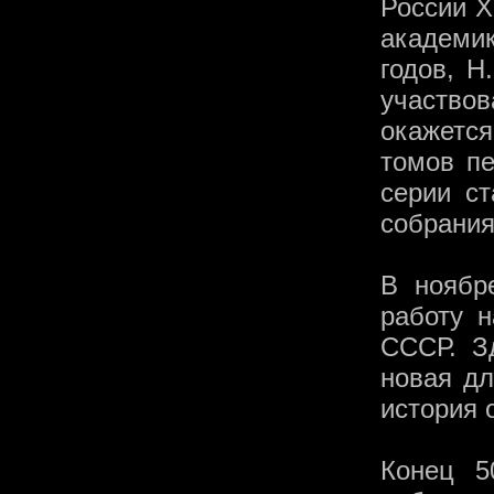
России X
академи
годов, Н
участво
окажетс
томов пе
серии с
собрания
В ноябр
работу 
СССР. З
новая дл
история 
Конец 5