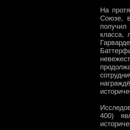
На протя
Союзе, 
получил 
класса, 
Гарварде
Баттерф
невежес
продол
сотрудн
награж
историче
Исследов
400) яв
историч