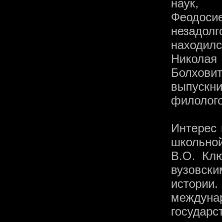
наук, 
Феодоси
незадол
находил
Никол
Болховит
выпуск
филолого
Интерес 
школьной
В.О. Клю
вузовски
истории
между
госуда