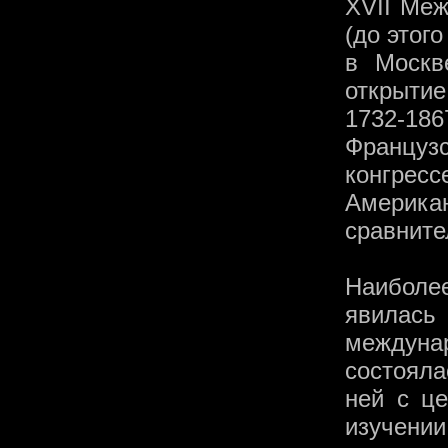
XVII Меж
(до этог
в Москв
открыти
1732-18
Францу
конгрес
Амери
сравните
Наиболе
явилас
междуна
состояла
ней с ц
изучении