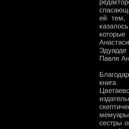
редактор
спасающ
ей тем, 
казалос
которые
Анастас
Эдуарде
Павле Ан
Благодар
книга 
Цветаев
издател
скептич
мемуары
сестры о