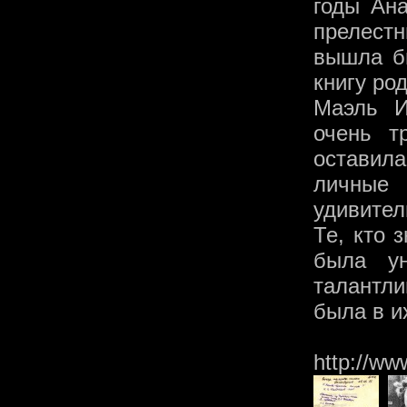
годы Ана
прелест
вышла бы
книгу род
Маэль И
очень т
оставил
личные
удивител
Те, кто 
была ун
талантл
была в и
http://ww