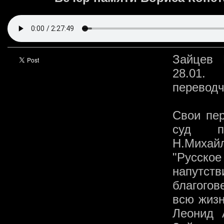
Зайцев 
28.01. 
переводч
Свои пе
суд па
Н.Михайл
"Русское
напутств
благого
всю жизн
Леонид 