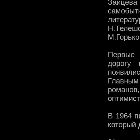
Зайцева 
самобытн
литера
Н.Телеш
М.Горьког
Первые 
дорогу
появили
Главным
романо
оптимист
В 1964 п
который 