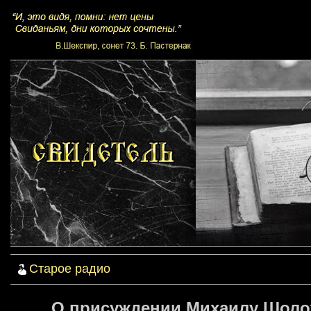
Старое радио
О присуждении Михаилу Шоло