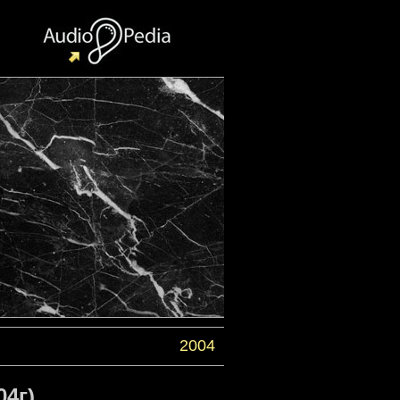
2004
04г)