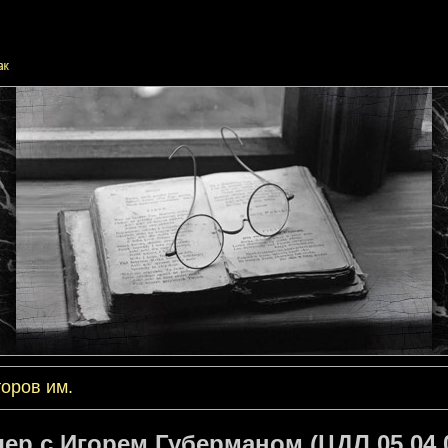
оров им.
ер с Игорем Губерманом (ЦДЛ 05.04.