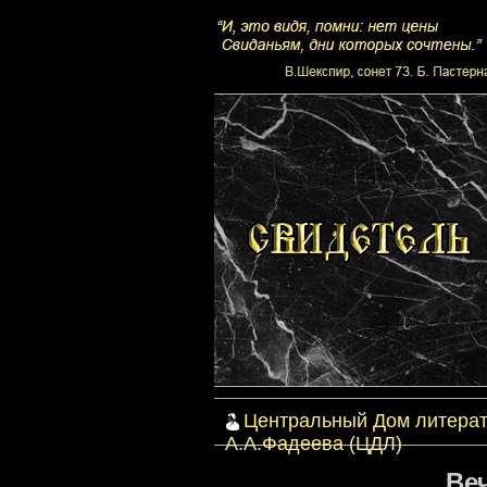
Центральный Дом литерат
А.А.Фадеева (ЦДЛ)
Веч