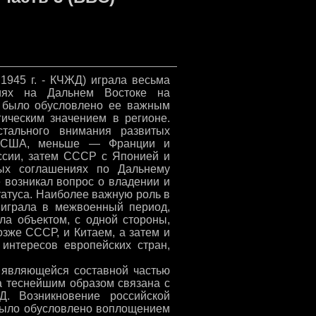
1945 г. - КЧЖД) играла весьма
иях на Дальнем Востоке на
о было обусловлено ее важным
гическим значением в регионе.
стального внимания развитых
 и США, меньше — Франции и
ссии, затем СССР с Японией и
ных соглашениях по Дальнему
че возникал вопрос о владении и
атуса. Наиболее важную роль в
играла в межвоенный период,
ыла объектом, с одной стороны,
зже СССР, и Китаем, а затем и
интересов европейских стран,
, являющейся составной частью
а теснейшим образом связана с
. Возникновение российской
было обусловлено воплощением