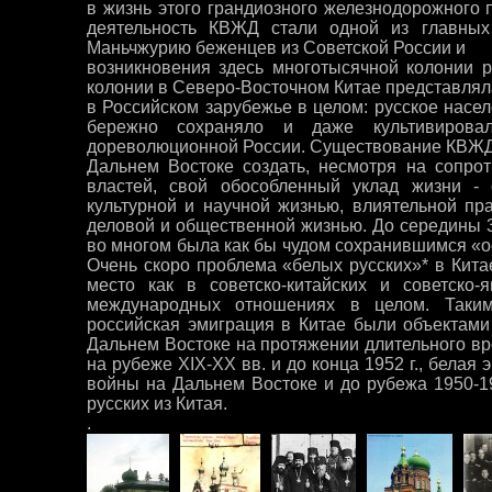
в жизнь этого грандиозного железнодорожного 
деятельность КВЖД стали одной из главных
Маньчжурию беженцев из Советской России и
возникновения здесь многотысячной колонии р
колонии в Северо-Восточном Китае представля
в Российском зарубежье в целом: русское нас
бережно сохраняло и даже культивиров
дореволюционной России. Существование КВЖД
Дальнем Востоке создать, несмотря на сопрот
властей, свой обособленный уклад жизни - 
культурной и научной жизнью, влиятельной пр
деловой и общественной жизнью. До середины 30
во многом была как бы чудом сохранившимся «о
Очень скоро проблема «белых русских»* в Кита
место как в советско-китайских и советско-
международных отношениях в целом. Таки
российская эмиграция в Китае были объектам
Дальнем Востоке на протяжении длительного вр
на рубеже XIX-XX вв. и до конца 1952 г., белая 
войны на Дальнем Востоке и до рубежа 1950-196
русских из Китая.
.