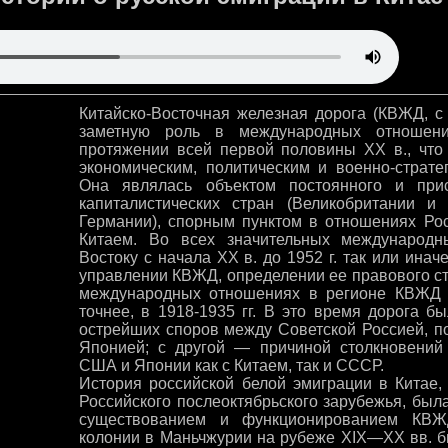
Китайско-Восточная железная дорога (КВЖД, с 
заметную роль в международных отношен
протяжении всей первой половины XX в., чт
экономическим, политическим и военно-страте
Она являлась объектом постоянного и при
капиталистических стран (Великобритании
Германии), спорным пунктом в отношениях Ро
Китаем. Во всех значительных международ
Востоку с начала XX в. до 1952 г. так или ина
управлении КВЖД, определении ее правового ст
международных отношениях в регионе КВЖД 
точнее, в 1918-1935 гг. В это время дорога б
острейших споров между Советской Россией, по
Японией; с другой — причиной столкновений 
США и Японии как с Китаем, так и СССР.
История российской белой эмиграции в Китае
Российского послеоктябрьского зарубежья, был
существованием и функционированием КВЖД
колонии в Маньчжурии на рубеже XIX—XX вв. 