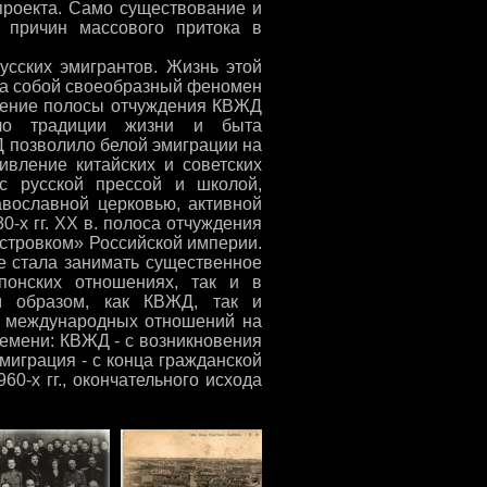
проекта. Само существование и
 причин массового притока в
усских эмигрантов. Жизнь этой
ла собой своеобразный феномен
еление полосы отчуждения КВЖД
ало традиции жизни и быта
 позволило белой эмиграции на
ивление китайских и советских
с русской прессой и школой,
авославной церковью, активной
-х гг. XX в. полоса отчуждения
стровком» Российской империи.
е стала занимать существенное
японских отношениях, так и в
м образом, как КВЖД, так и
и международных отношений на
емени: КВЖД - с возникновения
эмиграция - с конца гражданской
0-х гг., окончательного исхода