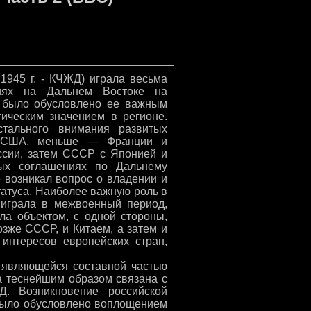
1945 г. - КЧЖД) играла весьма
иях на Дальнем Востоке на
о было обусловлено ее важным
гическим значением в регионе.
стального внимания развитых
 и США, меньше — Франции и
ссии, затем СССР с Японией и
ных соглашениях по Дальнему
че возникал вопрос о владении и
атуса. Наиболее важную роль в
играла в межвоенный период,
ыла объектом, с одной стороны,
зже СССР, и Китаем, а затем и
интересов европейских стран,
, являющейся составной частью
а теснейшим образом связана с
. Возникновение российской
было обусловлено воплощением