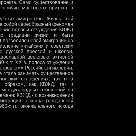
проекта. Само существование и
 причин массового притока в
усских эмигрантов. Жизнь этой
ла собой своеобразный феномен
еление полосы отчуждения КВЖД
ало традиции жизни и быта
 позволило белой эмиграции на
ивление китайских и советских
с русской прессой и школой,
авославной церковью, активной
-х гг. XX в. полоса отчуждения
стровком» Российской империи.
е стала занимать существенное
японских отношениях, так и в
м образом, как КВЖД, так и
и международных отношений на
емени: КВЖД - с возникновения
эмиграция - с конца гражданской
0-х гг., окончательного исхода