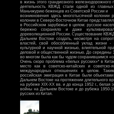
в жизнь этого грандиозного железнодорожного 
деятельность КВЖД стали одной из главных
Маньчжурию беженцев из Советской России и
возникновения здесь многотысячной колонии р
колонии в Северо-Восточном Китае представля
в Российском зарубежье в целом: русское нас
бережно сохраняло и даже культивиров
дореволюционной России. Существование КВЖД
Дальнем Востоке создать, несмотря на сопрот
властей, свой обособленный уклад жизни - 
культурной и научной жизнью, влиятельной пр
деловой и общественной жизнью. До середины 30
во многом была как бы чудом сохранившимся «о
Очень скоро проблема «белых русских»* в Кита
место как в советско-китайских и советско-
международных отношениях в целом. Таки
российская эмиграция в Китае были объектам
Дальнем Востоке на протяжении длительного вр
на рубеже XIX-XX вв. и до конца 1952 г., белая 
войны на Дальнем Востоке и до рубежа 1950-196
русских из Китая.
.