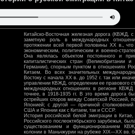
Китайско-Восточная железная дорога (КВЖД, с 
заметную роль в международных отношен
протяжении всей первой половины XX в., чт
экономическим, политическим и военно-страте
Она являлась объектом постоянного и при
капиталистических стран (Великобритании
Германии), спорным пунктом в отношениях Ро
Китаем. Во всех значительных международ
Востоку с начала XX в. до 1952 г. так или ина
управлении КВЖД, определении ее правового ст
международных отношениях в регионе КВЖД 
точнее, в 1918-1935 гг. В это время дорога б
острейших споров между Советской Россией, по
Японией; с другой — причиной столкновений 
США и Японии как с Китаем, так и СССР.
История российской белой эмиграции в Китае
Российского послеоктябрьского зарубежья, был
существованием и функционированием КВЖД
колонии в Маньчжурии на рубеже XIX—XX вв. 