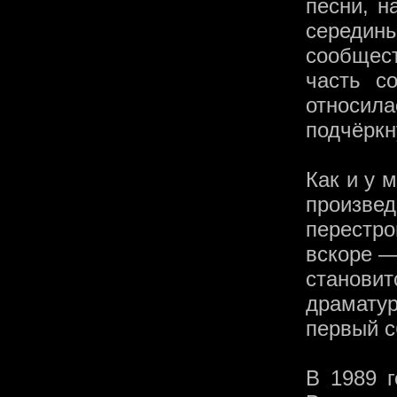
песни, н
середины
сообщес
часть с
относи
подчёркн
Как и у 
произвед
перестро
вскоре —
станов
драматур
первый с
В 1989 