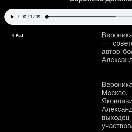
Вероника
— советс
автор бо
Алексан
Вероник
Москве
Яковл
Александ
выходец
участв