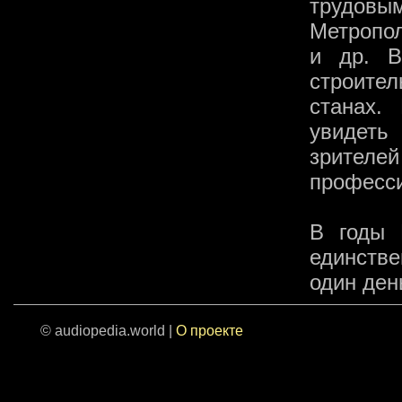
трудо
Метропо
и др. В
строите
станах.
увидеть
зрите
професс
В годы 
единстве
один ден
© audiopedia.world |
О проекте