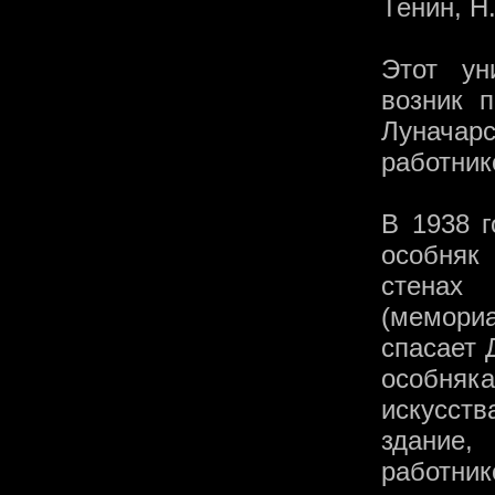
Тенин, Н.
Этот ун
возник 
Лунача
работник
В 1938 г
особняк
стенах
(мемори
спасает 
особняк
искусств
здание
работник