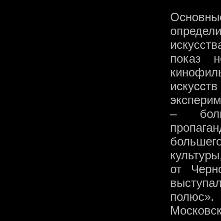
Основн
определ
искусст
показ н
кинофил
искусст
эксперим
– боль
пропаган
большег
культуры
от Черн
выступ
полюс».
Московс