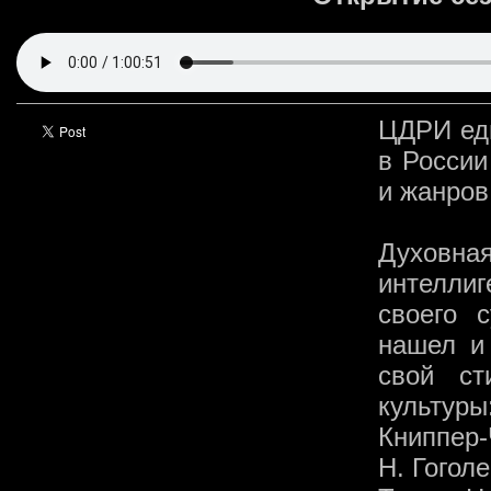
ЦДРИ еди
в России
и жанров
Духовна
интеллиг
своего 
нашел и
свой ст
культур
Книппер-
Н. Гогол