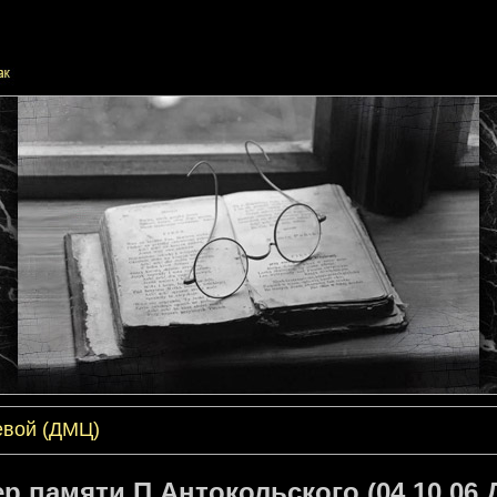
евой (ДМЦ)
р памяти П.Антокольского (04.10.06